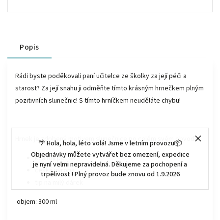
Popis
Rádi byste poděkovali paní učitelce ze školky za její péči a
starost? Za její snahu ji odměňte tímto krásným hrnečkem plným
pozitivních slunečnic! S tímto hrníčkem neuděláte chybu!
Hrnek je zdobený motivem slunečnice po celém svém obvodu.
🌴 Hola, hola, léto volá! Jsme v letním provozu📦
Objednávky můžete vytvářet bez omezení, expedice
kvalitní potisk
je nyní velmi nepravidelná. Děkujeme za pochopení a
česká výroba
trpělivost ! Plný provoz bude znovu od 1.9.2026
tip na milý dárek
objem: 300 ml