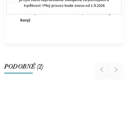
je nyní velmi nepravidelná. Děkujeme za pochopení a
kolekci
podle sebe.
trpělivost ! Plný provoz bude znovu od 1.9.2026
Velikost jednoho archu: 70 x 100 cm
(Balení obsahuje 3
kusy)
PODOBNÉ (2)
Previous
Next