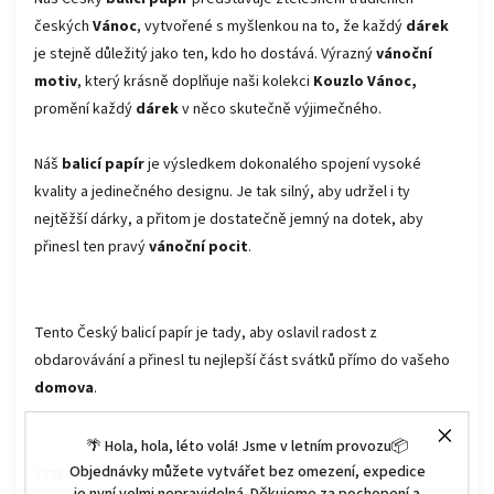
českých
Vánoc
, vytvořené s myšlenkou na to, že každý
dárek
je stejně důležitý jako ten, kdo ho dostává. Výrazný
vánoční
motiv
, který krásně doplňuje naši kolekci
Kouzlo Vánoc,
promění každý
dárek
v něco skutečně výjimečného.
Náš
balicí papír
je výsledkem dokonalého spojení vysoké
kvality a jedinečného designu. Je tak silný, aby udržel i ty
nejtěžší dárky, a přitom je dostatečně jemný na dotek, aby
přinesl ten pravý
vánoční pocit
.
Tento Český balicí papír je tady, aby oslavil radost z
obdarovávání a přinesl tu nejlepší část svátků přímo do vašeho
domova
.
🌴 Hola, hola, léto volá! Jsme v letním provozu📦
Objednávky můžete vytvářet bez omezení, expedice
Vyzkoušejte letos tuto novinku a kombinujte celou