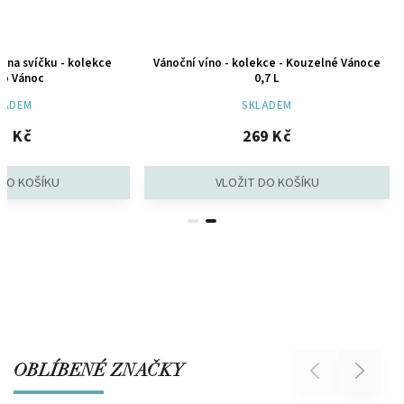
 na svíčku - kolekce
Vánoční víno - kolekce - Kouzelné Vánoce
lo Vánoc
0,7 L
LADEM
SKLADEM
5 Kč
269 Kč
OBLÍBENÉ ZNAČKY
Previous
Next