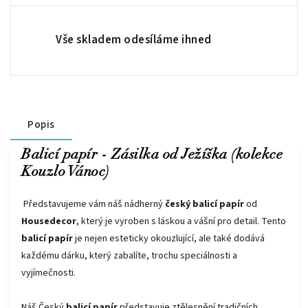
Vše skladem odesíláme ihned
Popis
Balicí papír - Zásilka od Ježíška (kolekce
Kouzlo Vánoc)
Představujeme vám náš nádherný
český balicí papír
od
Housedecor
, který je vyroben s láskou a vášní pro detail. Tento
balicí papír
je nejen esteticky okouzlující, ale také dodává
každému dárku, který zabalíte, trochu speciálnosti a
vyjímečnosti.
Náš Český
balicí papír
představuje ztělesnění tradičních