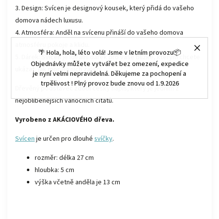
3. Design: Svícen je designový kousek, který přidá do vašeho
domova nádech luxusu.
4. Atmosféra: Anděl na svícenu přináší do vašeho domova
atmosféru pokoje a klidu.
🌴 Hola, hola, léto volá! Jsme v letním provozu📦
5. Dárek: Svícen je ideální dárek pro vaše blízké, kterým chcete
Objednávky můžete vytvářet bez omezení, expedice
ukázat, jak moc na nich záleží.
je nyní velmi nepravidelná. Děkujeme za pochopení a
trpělivost ! Plný provoz bude znovu od 1.9.2026
Dřevěný podstavec zdobí český nápis, který je jedním z
nejoblíbenějších vánočních citátů.
Vyrobeno z AKÁCIOVÉHO dřeva.
Svícen
je určen pro dlouhé
svíčky
.
rozměr: délka 27 cm
hloubka: 5 cm
výška včetně anděla je 13 cm