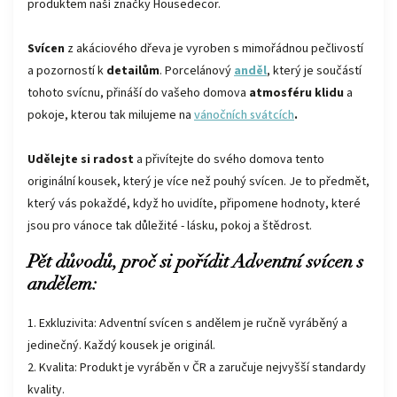
produktem naší značky Housedecor.
Svícen
z akáciového dřeva je vyroben s mimořádnou pečlivostí
a pozorností k
detailům
. Porcelánový
anděl
, který je součástí
tohoto svícnu, přináší do vašeho domova
atmosféru klidu
a
pokoje, kterou tak milujeme na
vánočních svátcích
.
Udělejte si radost
a přivítejte do svého domova tento
originální kousek, který je více než pouhý svícen. Je to předmět,
který vás pokaždé, když ho uvidíte, připomene hodnoty, které
jsou pro vánoce tak důležité - lásku, pokoj a štědrost.
Pět důvodů, proč si pořídit Adventní svícen s
andělem:
1. Exkluzivita: Adventní svícen s andělem je ručně vyráběný a
jedinečný. Každý kousek je originál.
2. Kvalita: Produkt je vyráběn v ČR a zaručuje nejvyšší standardy
kvality.