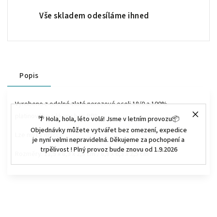
Vše skladem odesíláme ihned
Popis
Vyrobeno z odolné zlaté nerezové oceli 18/0 a 100%
platinového silikonu bez BPA
🌴 Hola, hola, léto volá! Jsme v letním provozu📦
Objednávky můžete vytvářet bez omezení, expedice
Lze mýt v myčce
je nyní velmi nepravidelná. Děkujeme za pochopení a
trpělivost ! Plný provoz bude znovu od 1.9.2026
Rozměry: 11,5 x 8,3 x 2,5 cm / 8,8 x 6,3 x 2,5 cm