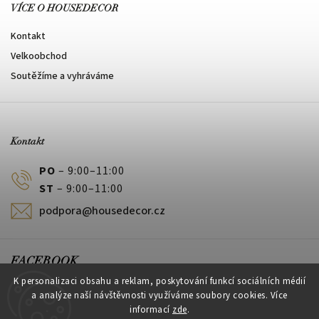
VÍCE O HOUSEDECOR
Kontakt
Velkoobchod
Soutěžíme a vyhráváme
Kontakt
PO
– 9:00–11:00
ST
– 9:00–11:00
podpora@housedecor.cz
FACEBOOK
K personalizaci obsahu a reklam, poskytování funkcí sociálních médií
a analýze naší návštěvnosti využíváme soubory cookies. Více
informací
zde
.