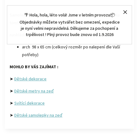
🌴 Hola, hola, léto volá! Jsme v letním provozu📦
Samolepku zpracováváme na arch o velikosti 98 x 65 cm. Na
Objednávky můžete vytvářet bez omezení, expedice
tomto archu jsou jednotlivé díly samolepky
je nyní velmi nepravidelná. Děkujeme za pochopení a
trpělivost ! Plný provoz bude znovu od 1.9.2026
naskládány tak, aby byl finální efekt co největší.
arch 98 x 65 cm (celkový rozměr po nalepení dle Vaší
potřeby)
MOHLO BY VÁS ZAJÍMAT :
➤
Dětské dekorace
➤
Dětské metry na zeď
➤
Svítící dekorace
➤
Dětské samolepky na zeď