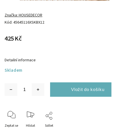
Značka:
HOUSEDECOR
Kód:
45645116XSKBX12
425 Kč
Detailní informace
Skladem
Zeptat se
Hlídat
Sdílet