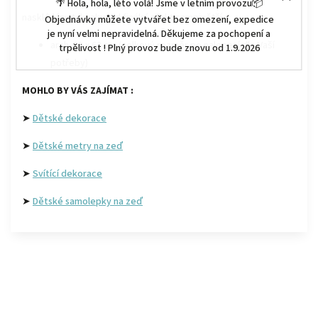
🌴 Hola, hola, léto volá! Jsme v letním provozu📦
naskládány tak, aby byl finální efekt co největší.
Objednávky můžete vytvářet bez omezení, expedice
je nyní velmi nepravidelná. Děkujeme za pochopení a
arch 88 x 63 cm (celkový rozměr po nalepení dle Vaší
trpělivost ! Plný provoz bude znovu od 1.9.2026
potřeby)
MOHLO BY VÁS ZAJÍMAT :
➤
Dětské dekorace
➤
Dětské metry na zeď
➤
Svítící dekorace
➤
Dětské samolepky na zeď