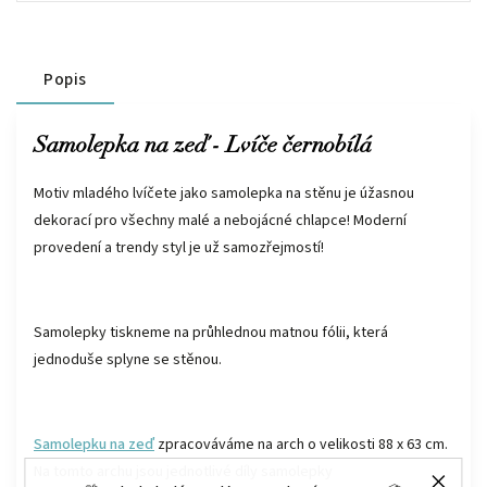
Popis
Samolepka na zeď - Lvíče černobílá
Motiv mladého lvíčete jako samolepka na stěnu je úžasnou
dekorací pro všechny malé a nebojácné chlapce! Moderní
provedení a trendy styl je už samozřejmostí!
Samolepky tiskneme na průhlednou matnou fólii, která
jednoduše splyne se stěnou.
Samolepku na zeď
zpracováváme na arch o velikosti 88 x 63 cm.
Na tomto archu jsou jednotlivé díly samolepky