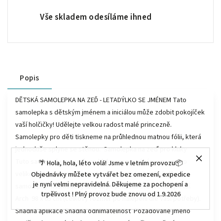
Vše skladem odesíláme ihned
Popis
DĚTSKÁ SAMOLEPKA NA ZEĎ - LETADÝLKO SE JMÉNEM Tato
samolepka s dětským jménem a iniciálou může zdobit pokojíček
vaší holčičky! Udělejte velkou radost malé princezně.
Samolepky pro děti tiskneme na průhlednou matnou fólii, která
jednoduše splyne se stěnou. Samolepka na zeď pro kluky
Tuto samolepku na zeď pro kluky zpracováváme na arch o
🌴 Hola, hola, léto volá! Jsme v letním provozu📦
velikosti 98 x 65 cm. Na tomto archu jsou jednotlivé díly
Objednávky můžete vytvářet bez omezení, expedice
je nyní velmi nepravidelná. Děkujeme za pochopení a
samolepky. naskládány tak, aby byl finální efekt co největší.
trpělivost ! Plný provoz bude znovu od 1.9.2026
Arch 98 x 65 cm (celkový rozměr po nalepení dle Vaší potřeby).
Snadná aplikace Snadná odnímatelnost Požadované jméno