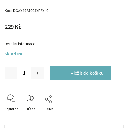
Kód:
DGAX4925008XF2X10
229 Kč
Detailní informace
Skladem
Zeptat se
Hlídat
Sdílet