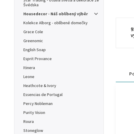
Star Trading - Útulná světla a dekorace ze
Švédska
Housedecor - Náš oblíbený výběr
Kolekce Alborg - oblíbené domečky
9
Grace Cole
v
Greenomic
English Soap
Esprit Provance
Itinera
Po
Leone
Heathcote & Ivory
Essencias de Portugal
Percy Nobleman
Purity Vision
Roura
Stoneglow