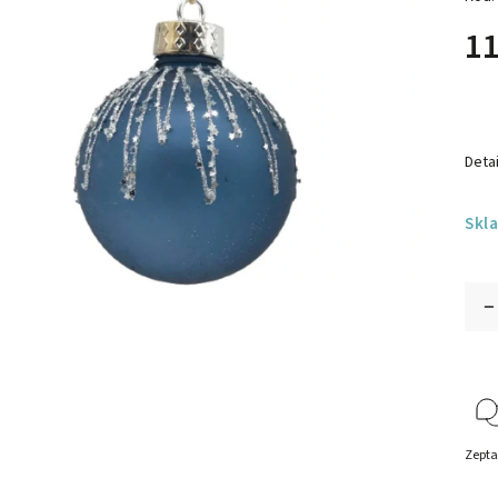
11
Detai
Skl
Zepta