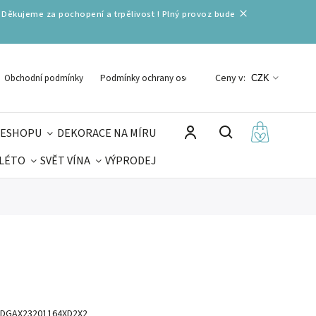
 Děkujeme za pochopení a trpělivost ! Plný provoz bude
Ceny v:
Obchodní podmínky
Podmínky ochrany osobních údajů
CZK
 ESHOPU
DEKORACE NA MÍRU
 LÉTO
SVĚT VÍNA
VÝPRODEJ
DELIKATESY
VELIKONOCE
MIKULÁŠ
DGAX23201164XD2X2