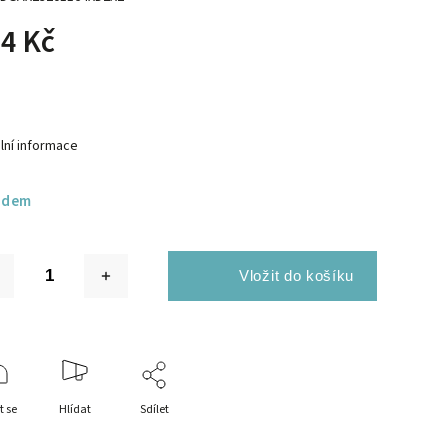
4 Kč
lní informace
adem
t se
Hlídat
Sdílet