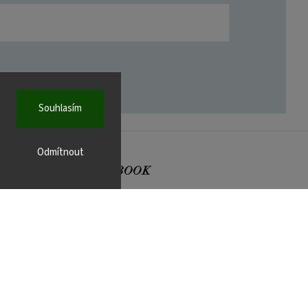
Souhlasím
Odmítnout
FACEBOOK
r.cz