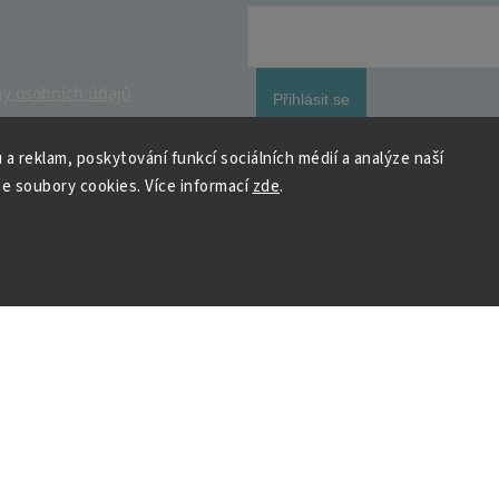
y osobních údajů
Přihlásit se
 a reklam, poskytování funkcí sociálních médií a analýze naší
e soubory cookies. Více informací
zde
.
 HOUSEDECOR
Kontakt
PO
– 9:00–11:00
ST
– 9:00–11:00
chod
me a vyhráváme
podpora@housedeco