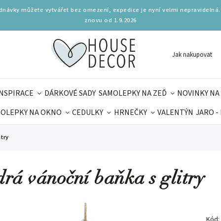
ednávky můžete vytvářet bez omezení, expedice je nyní velmi nepravidelná.
znovu od 1.9.2026
Jak nakupovat
INSPIRACE
DÁRKOVÉ SADY
SAMOLEPKY NA ZEĎ
NOVINKY NA
OLEPKY NA OKNO
CEDULKY
HRNEČKY
VALENTÝN
JARO -
OLÁ
PRO DĚTI
DOPLŇKY
PARFUMERIE
BYDLENÍ
itry
MAMINEK
TIPY NA LÉTO
rá vánoční baňka s glitry
Kód: