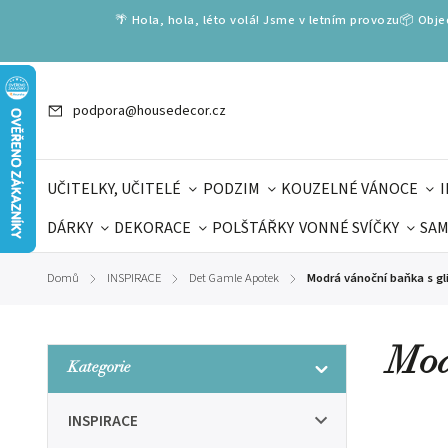
🌴 Hola, hola, léto volá! Jsme v letním provozu📦 Obj
podpora@housedecor.cz
UČITELKY, UČITELÉ
PODZIM
KOUZELNÉ VÁNOCE
DÁRKY
DEKORACE
POLŠTÁŘKY
VONNÉ SVÍČKY
SAM
SLOVENSKÉ SPECIÁLY
DÁRKOVÉ VOUCHERY
ŠKOLA V
Domů
INSPIRACE
Det Gamle Apotek
Modrá vánoční baňka s gl
/
/
/
DÁRKY KE DNI OTCŮ
DEN 
Mod
Kategorie
INSPIRACE