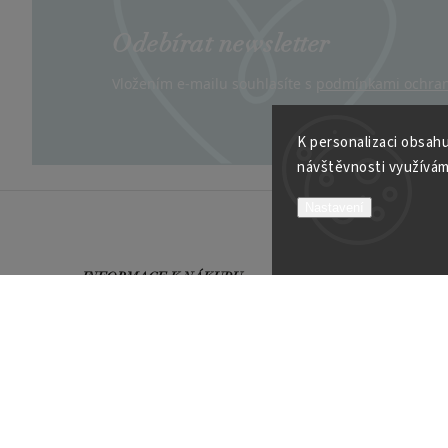
Odebírat newsletter
Vložením e-mailu souhlasíte s
podmínkami ochran
K personalizaci obsahu
návštěvnosti využívám
Nastavení
INFORMACE K NÁKUPU
VÍCE O
Obchodní podmínky
Kontakt
Možnosti platby
Velkoob
Reklamační řád
Soutěží
Garance spokojenosti