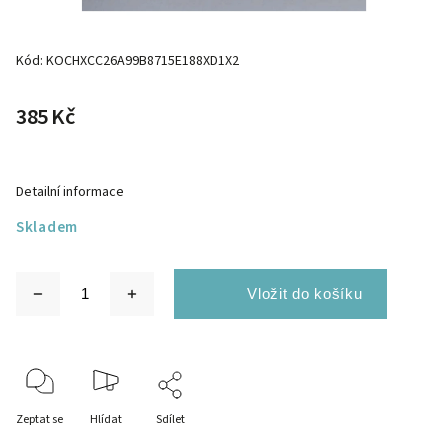
Kód:
KOCHXCC26A99B8715E188XD1X2
385 Kč
Detailní informace
Skladem
Zeptat se
Hlídat
Sdílet