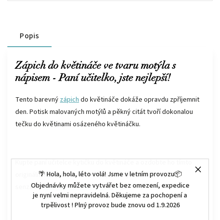
Popis
Zápich do květináče ve tvaru motýla s
nápisem - Paní učitelko, jste nejlepší!
Tento barevný
zápich
do květináče dokáže opravdu zpříjemnit
den. Potisk malovaných motýlů a pěkný citát tvoří dokonalou
tečku do květinami osázeného květináčku.
Kupte paní učitelce kytičku do květináče a ozdobte ho tímto
🌴 Hola, hola, léto volá! Jsme v letním provozu📦
originálním zápichem! Nebo se podívejte na další tipy na
Objednávky můžete vytvářet bez omezení, expedice
senzační
dárky pro učitele a učitelky
.
je nyní velmi nepravidelná. Děkujeme za pochopení a
trpělivost ! Plný provoz bude znovu od 1.9.2026