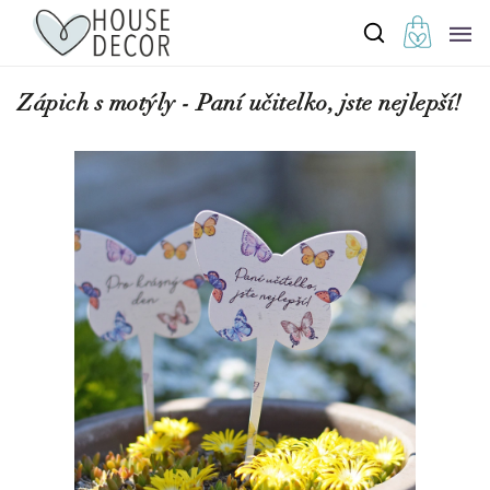
Zápich s motýly - Paní učitelko, jste nejlepší!