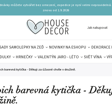
ednávky můžete vytvářet bez omezení, expedice je nyní velmi nepravidelná.
znovu od 1.9.2026
Jak nakupovat
SADY
SAMOLEPKY NA ZEĎ
NOVINKY NA ESHOPU
DEKORACE 
DULKY
HRNEČKY
VALENTÝN
JARO - LÉTO
SVĚT VÍNA
VÝ
PLŇKY
PARFUMERIE
BYDLENÍ
DELIKATESY
KOUZE
ch barevná kytička - Děkuji za úžasné chvíle v družině.
MAMINEK
TIPY NA LÉTO
ich barevná kytička - Děkuj
žině.