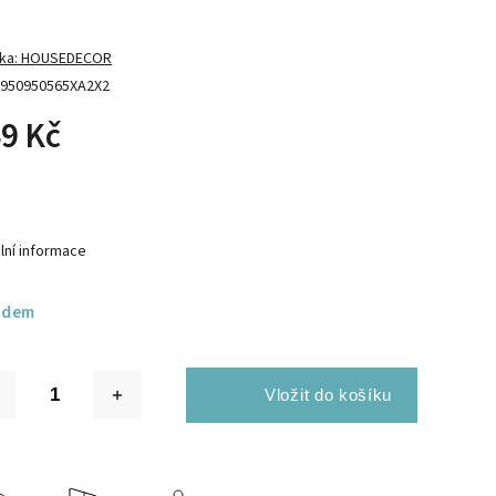
ka:
HOUSEDECOR
950950565XA2X2
9 Kč
lní informace
adem