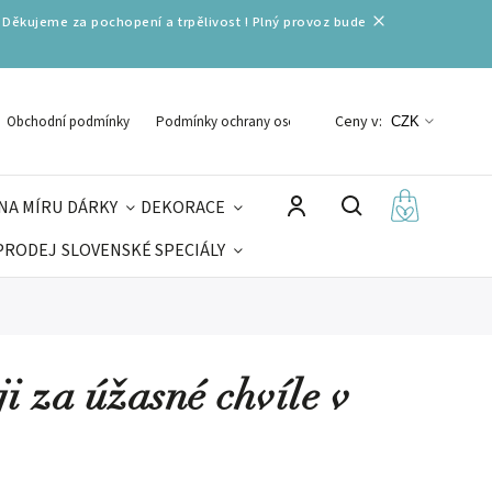
 Děkujeme za pochopení a trpělivost ! Plný provoz bude
Ceny v:
Obchodní podmínky
Podmínky ochrany osobních údajů
CZK
NA MÍRU
DÁRKY
DEKORACE
PRODEJ
SLOVENSKÉ SPECIÁLY
LNÉ VÁNOCE
VELIKONOCE
MIKULÁŠ
i za úžasné chvíle v