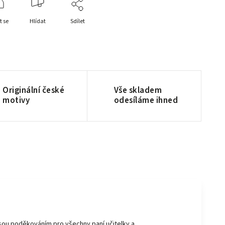
t se
Hlídat
Sdílet
Originální české
Vše skladem
motivy
odesíláme ihned
sou poděkováním pro všechny paní učitelky a