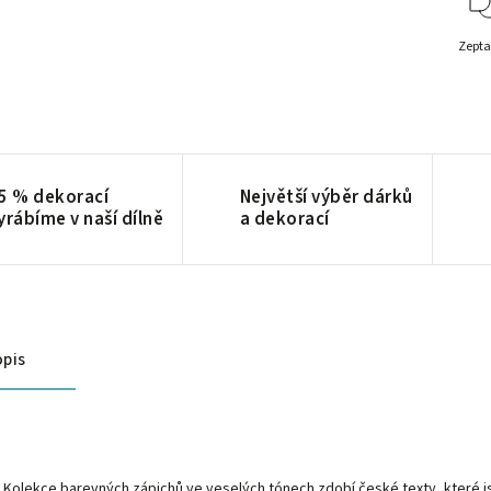
Zepta
5 % dekorací
Největší výběr dárků
yrábíme v naší dílně
a dekorací
pis
Kolekce barevných zápichů ve veselých tónech zdobí české texty, které j