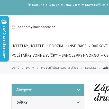
🌴 Hola, hola, léto volá! Jsme v letním provozu📦 Obj
podpora@housedecor.cz
UČITELKY, UČITELÉ
PODZIM
INSPIRACE
DÁRKOVÉ 
POLŠTÁŘKY
VONNÉ SVÍČKY
SAMOLEPKY NA OKNO
CE
DÁRKOVÉ VOUCHERY
ŠKOLA VOLÁ
PRO DĚTI
DO
Domů
DÁRKY
Pro paní učitelku, pána učitele
Dekorace
Zápi
/
/
/
/
DÁRKY KE DNI OTCŮ
DEN 
Záp
Kategorie
dru
DÁRKY