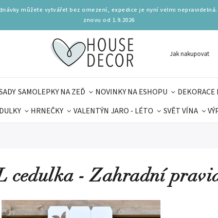
ednávky můžete vytvářet bez omezení, expedice je nyní velmi nepravidelná.
znovu od 1.9.2026
Jak nakupovat
SADY
SAMOLEPKY NA ZEĎ
NOVINKY NA ESHOPU
DEKORACE 
DULKY
HRNEČKY
VALENTÝN
JARO - LÉTO
SVĚT VÍNA
VÝ
PLŇKY
PARFUMERIE
BYDLENÍ
DELIKATESY
KOUZE
MAMINEK
TIPY NA LÉTO
 cedulka - Zahradní pravi