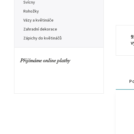
Svícny
Rohožky
Vázy a květináče
Zahradní dekorace
9
Zápichy do květináčů
v
Přijímáme online platby
Po