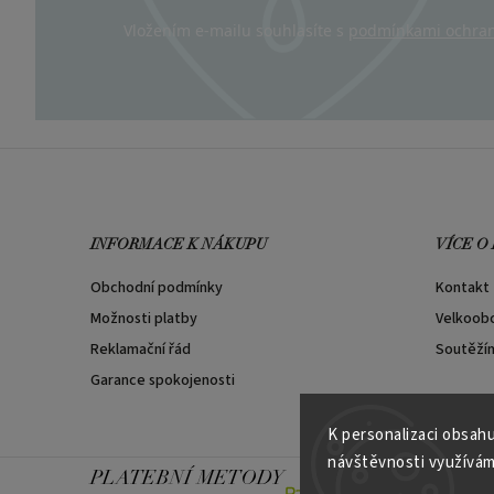
Vložením e-mailu souhlasíte s
podmínkami ochran
INFORMACE K NÁKUPU
VÍCE O
Obchodní podmínky
Kontakt
Možnosti platby
Velkoob
Reklamační řád
Soutěží
Garance spokojenosti
K personalizaci obsahu
návštěvnosti využívám
PLATEBNÍ METODY