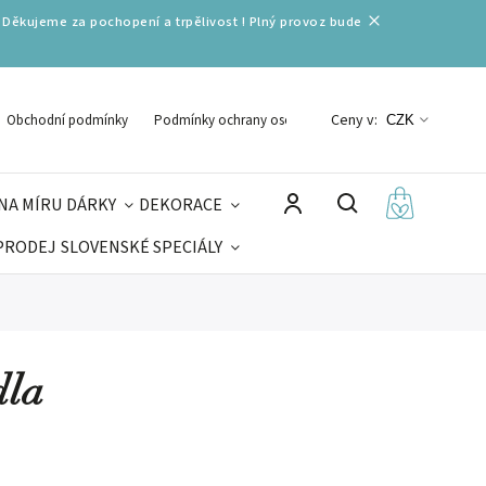
 Děkujeme za pochopení a trpělivost ! Plný provoz bude
Ceny v:
Obchodní podmínky
Podmínky ochrany osobních údajů
CZK
NA MÍRU
DÁRKY
DEKORACE
PRODEJ
SLOVENSKÉ SPECIÁLY
LNÉ VÁNOCE
VELIKONOCE
MIKULÁŠ
dla