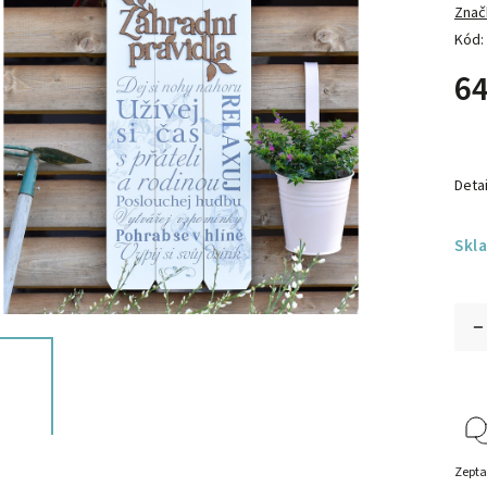
Znač
Kód:
64
Detai
Skl
Zepta