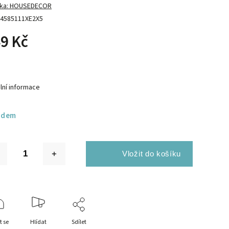
ka:
HOUSEDECOR
4585111XE2X5
9 Kč
lní informace
adem
t se
Hlídat
Sdílet