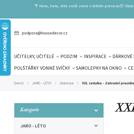
🌴 Hola, hola, léto volá! Jsme v letním provozu📦 Obj
podpora@housedecor.cz
UČITELKY, UČITELÉ
PODZIM
INSPIRACE
DÁRKOVÉ 
POLŠTÁŘKY
VONNÉ SVÍČKY
SAMOLEPKY NA OKNO
CE
DÁRKOVÉ VOUCHERY
ŠKOLA VOLÁ
PRO DĚTI
DO
Domů
JARO - LÉTO
Dekorace
XXL cedulka - Zahradní pravidla
/
/
/
DÁRKY KE DNI OTCŮ
DEN 
XXL
Kategorie
JARO - LÉTO