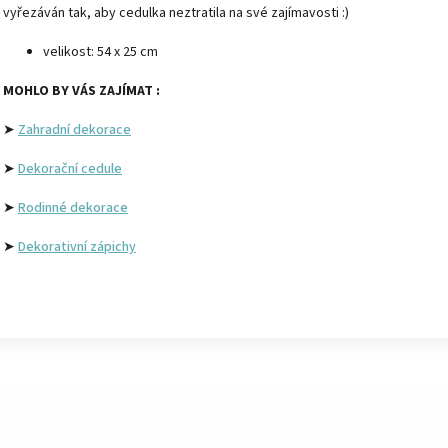
vyřezáván tak, aby cedulka neztratila na své zajímavosti :)
velikost: 54 x 25 cm
MOHLO BY VÁS ZAJÍMAT :
➤
Zahradní dekorace
➤
Dekorační cedule
➤
Rodinné dekorace
➤
Dekorativní zápichy