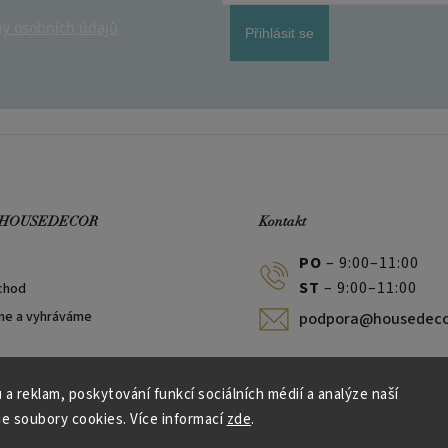
y osobních údajů
Přihlásit se
 HOUSEDECOR
Kontakt
PO
– 9:00–11:00
ST
– 9:00–11:00
chod
me a vyhráváme
podpora@housedeco
 a reklam, poskytování funkcí sociálních médií a analýze naší
e soubory cookies. Více informací
zde
.