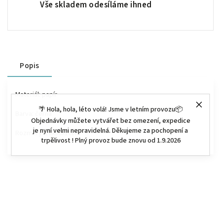
Vše skladem odesíláme ihned
Popis
Materiál: papír
🌴 Hola, hola, léto volá! Jsme v letním provozu📦
Barva: černá
Objednávky můžete vytvářet bez omezení, expedice
je nyní velmi nepravidelná. Děkujeme za pochopení a
Rozměry:
10x30x10cm
trpělivost ! Plný provoz bude znovu od 1.9.2026