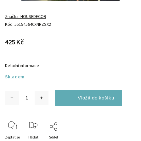
Značka:
HOUSEDECOR
Kód:
551545640XNRZSX2
425 Kč
Detailní informace
Skladem
Zeptat se
Hlídat
Sdílet