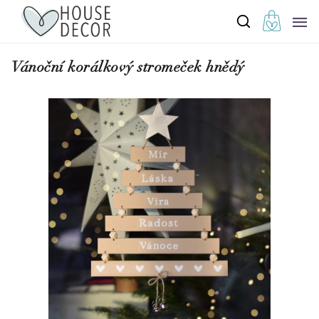
Vánoční korálkový stromeček hnědý