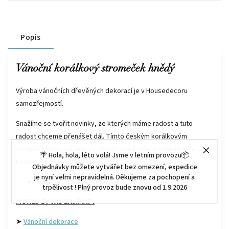
Popis
Vánoční korálkový stromeček hnědý
Výroba vánočních dřevěných dekorací je v Housedecoru
samozřejmostí.
Snažíme se tvořit novinky, ze kterých máme radost a tuto
radost chceme přenášet dál. Tímto českým korálkovým
stromečkem si můžete vyzdobit i své bydlení. Vybírejte ze dvou
🌴 Hola, hola, léto volá! Jsme v letním provozu📦
barevných variant i textů.
Objednávky můžete vytvářet bez omezení, expedice
je nyní velmi nepravidelná. Děkujeme za pochopení a
velikost: cca 45 x 30 cm
trpělivost ! Plný provoz bude znovu od 1.9.2026
MOHLO BY VÁS ZAJÍMAT :
➤
Vánoční dekorace