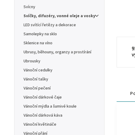
Svícny
Svíčky, difuzéry, vonné oleje a vosky
LED svítící řetězy a dekorace
Samolepky na sklo
Sklenice na víno
9
Ubrusy, běhouny, organzy a prostírání
v
Ubrousky
Vánoční cedulky
Vánoční tašky
Vánoční pečení
Po
Vánoční dárkové čaje
Vánoční mýdla a šumivé koule
Vánoční dárková káva
Vánoční květináče
Vánoční přání