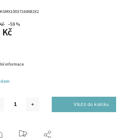
KGMX10037164XB2X2
Kč
–59 %
 Kč
lní informace
adem