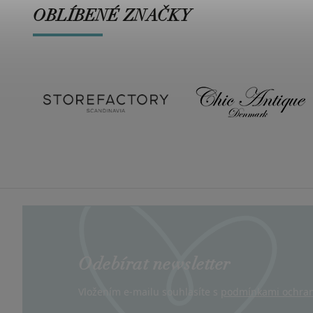
OBLÍBENÉ ZNAČKY
Odebírat newsletter
Vložením e-mailu souhlasíte s
podmínkami ochran