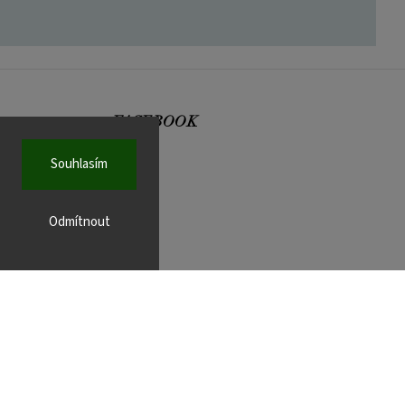
FACEBOOK
Souhlasím
Odmítnout
r.cz