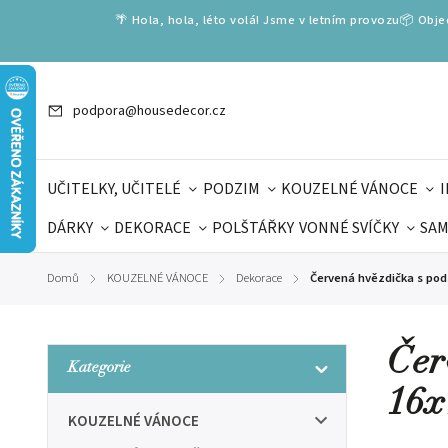
🌴 Hola, hola, léto volá! Jsme v letním provozu📦 Obj
podpora@housedecor.cz
UČITELKY, UČITELÉ
PODZIM
KOUZELNÉ VÁNOCE
DÁRKY
DEKORACE
POLŠTÁŘKY
VONNÉ SVÍČKY
SAM
SLOVENSKÉ SPECIÁLY
DÁRKOVÉ VOUCHERY
ŠKOLA V
Domů
KOUZELNÉ VÁNOCE
Dekorace
Červená hvězdička s po
/
/
/
DÁRKY KE DNI OTCŮ
DEN 
Čer
Kategorie
16x
KOUZELNÉ VÁNOCE