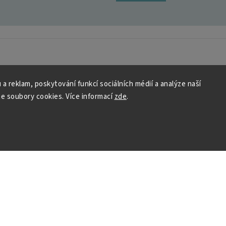
 a reklam, poskytování funkcí sociálních médií a analýze naší
 HOUSEDECOR
Kontakt
e soubory cookies. Více informací
zde
.
PO
– 9:00–11:00
ST
– 9:00–11:00
chod
me a vyhráváme
podpora@housedeco
Vytvořil Shoptet