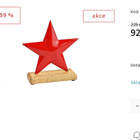
Kód:
59 %
akce
225 
92
Detai
Skl