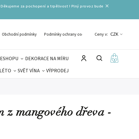
 Děkujeme za pochopení a trpělivost ! Plný provoz bude
Ceny v:
Obchodní podmínky
Podmínky ochrany osobních údajů
CZK
 ESHOPU
DEKORACE NA MÍRU
 LÉTO
SVĚT VÍNA
VÝPRODEJ
DELIKATESY
VELIKONOCE
MIKULÁŠ
m z mangového dřeva -