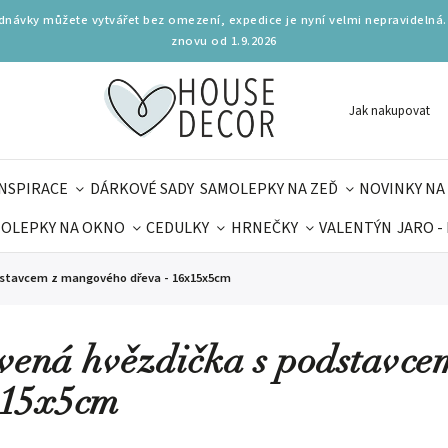
ednávky můžete vytvářet bez omezení, expedice je nyní velmi nepravidelná.
znovu od 1.9.2026
Jak nakupovat
INSPIRACE
DÁRKOVÉ SADY
SAMOLEPKY NA ZEĎ
NOVINKY NA
OLEPKY NA OKNO
CEDULKY
HRNEČKY
VALENTÝN
JARO -
OLÁ
PRO DĚTI
DOPLŇKY
PARFUMERIE
BYDLENÍ
dstavcem z mangového dřeva - 16x15x5cm
MAMINEK
TIPY NA LÉTO
vená hvězdička s podstavce
15x5cm