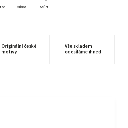
t se
Hlídat
Sdílet
Originální české
Vše skladem
motivy
odesíláme ihned