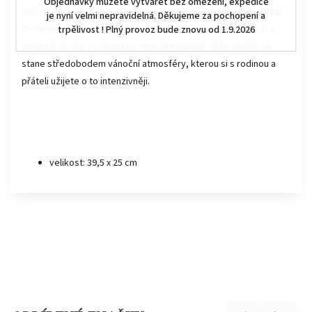
Objednávky můžete vytvářet bez omezení, expedice
můžete spolehnout na precizní zpracování a
vysokou kvalitu
.
je nyní velmi nepravidelná. Děkujeme za pochopení a
Zvolené světlé barvy dodají vašemu interiéru svěží nádech a
trpělivost ! Plný provoz bude znovu od 1.9.2026
zároveň skvěle vyniknou na tmavším pozadí. Tato cedule se
stane středobodem vánoční atmosféry, kterou si s rodinou a
přáteli užijete o to intenzivněji.
velikost
: 39,5 x 25 cm