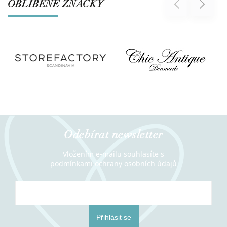
OBLÍBENÉ ZNAČKY
Previous
Next
Odebírat newsletter
Vložením e-mailu souhlasíte s
podmínkami ochrany osobních údajů
Přihlásit se