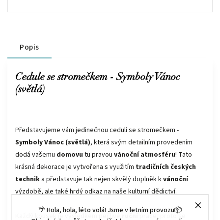
Popis
Cedule se stromečkem - Symboly Vánoc
(světlá)
Představujeme vám jedinečnou ceduli se stromečkem -
Symboly Vánoc (světlá)
, která svým detailním provedením
dodá vašemu
domovu
tu pravou
vánoční atmosféru
! Tato
krásná dekorace je vytvořena s využitím
tradičních českých
technik
a představuje tak nejen skvělý doplněk k
vánoční
výzdobě, ale také hrdý odkaz na naše kulturní dědictví.
🌴 Hola, hola, léto volá! Jsme v letním provozu📦
Každý kousek je výsledkem pečlivé
ruční
práce, proto se