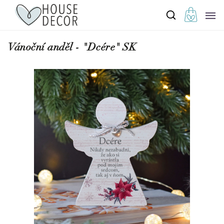
Vánoční anděl - "Dcére" SK