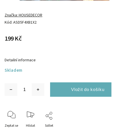
Značka:
HOUSEDECOR
Kód:
ASD5F4XB1X2
199 Kč
Detailní informace
Skladem
Zeptat se
Hlídat
Sdílet