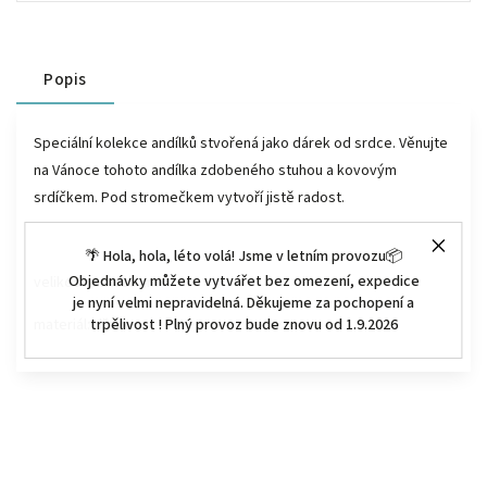
Popis
Speciální kolekce andílků stvořená jako dárek od srdce. Věnujte
na Vánoce tohoto andílka zdobeného stuhou a kovovým
srdíčkem. Pod stromečkem vytvoří jistě radost.
🌴 Hola, hola, léto volá! Jsme v letním provozu📦
Objednávky můžete vytvářet bez omezení, expedice
velikost: 12 x 10 cm
je nyní velmi nepravidelná. Děkujeme za pochopení a
materiál: dřevo
trpělivost ! Plný provoz bude znovu od 1.9.2026