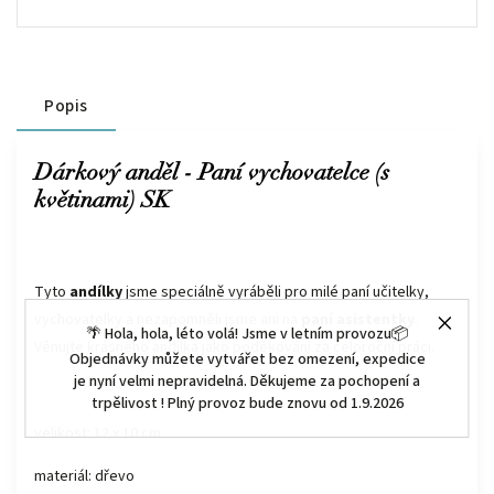
Popis
Dárkový anděl - Paní vychovatelce (s
květinami) SK
Tyto
andílky
jsme speciálně vyráběli pro milé paní učitelky,
vychovatelky a nezapomněli jsme ani na
paní asistentky
.
🌴 Hola, hola, léto volá! Jsme v letním provozu📦
Věnujte krásného andílka jako poděkování za celoroční práci.
Objednávky můžete vytvářet bez omezení, expedice
je nyní velmi nepravidelná. Děkujeme za pochopení a
trpělivost ! Plný provoz bude znovu od 1.9.2026
velikost: 12 x 10 cm
materiál: dřevo