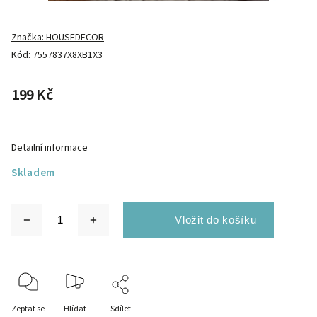
Značka:
HOUSEDECOR
Kód:
7557837X8XB1X3
199 Kč
Detailní informace
Skladem
Zeptat se
Hlídat
Sdílet