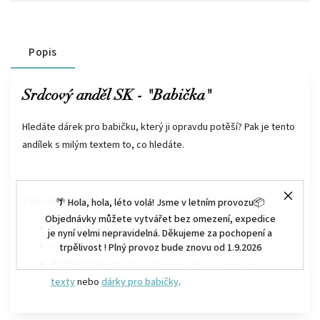
Popis
Srdcový anděl SK - "Babička"
Hledáte dárek pro babičku, který ji opravdu potěší? Pak je tento
andílek s milým textem to, co hledáte.
Tato decentní dekorace zahřeje u srdce každou babičku.
🌴 Hola, hola, léto volá! Jsme v letním provozu📦
Objednávky můžete vytvářet bez omezení, expedice
Slovenská verze
je nyní velmi nepravidelná. Děkujeme za pochopení a
velikost: 12,5 x 11,5 cm
trpělivost ! Plný provoz bude znovu od 1.9.2026
Podívejte se i na
další andělské dekorace se SK
texty
nebo
dárky pro babičky
.