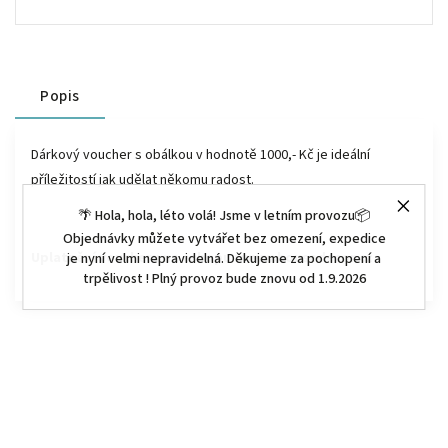
Popis
Dárkový voucher s obálkou v hodnotě 1000,- Kč je ideální
příležitostí jak udělat někomu radost.
🌴 Hola, hola, léto volá! Jsme v letním provozu📦
Objednávky můžete vytvářet bez omezení, expedice
Uplatnění voucheru na eshopu : www.housedecor.cz
je nyní velmi nepravidelná. Děkujeme za pochopení a
trpělivost ! Plný provoz bude znovu od 1.9.2026