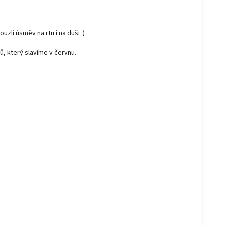
uzlí úsměv na rtu i na duši :)
ů, který slavíme v červnu.