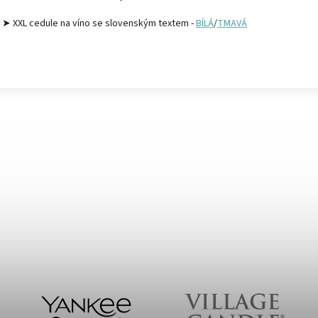
➤ XXL cedule na víno se slovenským textem -
BÍLÁ
/
TMAVÁ