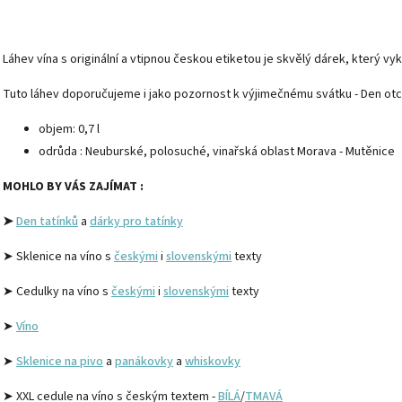
Láhev vína s originální a vtipnou českou etiketou je skvělý dárek, který vyko
Tuto láhev doporučujeme i jako pozornost k výjimečnému svátku - Den otc
objem: 0,7 l
odrůda : Neuburské, polosuché, vinařská oblast Morava - Mutěnice
MOHLO BY VÁS ZAJÍMAT :
➤
Den tatínků
a
dárky pro tatínky
➤ Sklenice na víno s
českými
i
slovenskými
texty
➤ Cedulky na víno s
českými
i
slovenskými
texty
➤
Víno
➤
Sklenice na pivo
a
panákovky
a
whiskovky
➤ XXL cedule na víno s českým textem -
BÍLÁ
/
TMAVÁ