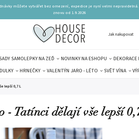
ednávky můžete vytvářet bez omezení, expedice je nyní velmi nepravidelná.
znovu od 1.9.2026
Jak nakupovat
SADY
SAMOLEPKY NA ZEĎ
NOVINKY NA ESHOPU
DEKORACE 
DULKY
HRNEČKY
VALENTÝN
JARO - LÉTO
SVĚT VÍNA
VÝ
PLŇKY
PARFUMERIE
BYDLENÍ
DELIKATESY
KOUZE
še lepší 0,7 L
MAMINEK
TIPY NA LÉTO
 - Tatínci dělají vše lepší 0,