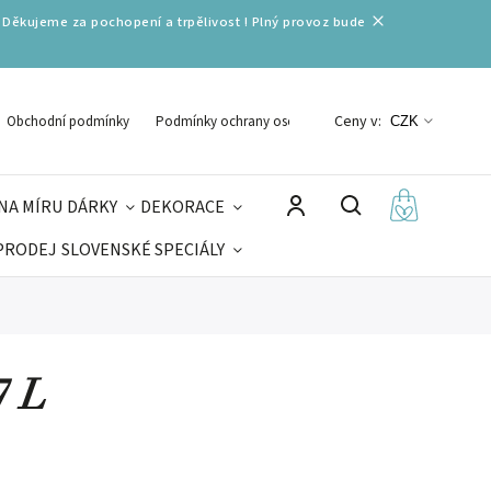
 Děkujeme za pochopení a trpělivost ! Plný provoz bude
Ceny v:
Obchodní podmínky
Podmínky ochrany osobních údajů
CZK
NA MÍRU
DÁRKY
DEKORACE
PRODEJ
SLOVENSKÉ SPECIÁLY
LNÉ VÁNOCE
VELIKONOCE
MIKULÁŠ
7 L