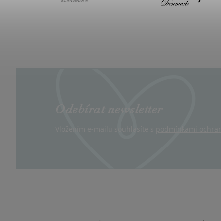
Odebírat newsletter
Vložením e-mailu souhlasíte s
podmínkami ochran