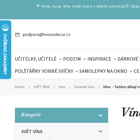
🌴 Hola, hola, léto volá! Jsme v letním provozu📦 Obj
podpora@housedecor.cz
UČITELKY, UČITELÉ
PODZIM
INSPIRACE
DÁRKOVÉ 
POLŠTÁŘKY
VONNÉ SVÍČKY
SAMOLEPKY NA OKNO
CE
DÁRKOVÉ VOUCHERY
ŠKOLA VOLÁ
PRO DĚTI
DO
Domů
SVĚT VÍNA
Víno
Dárkové víno
Víno - Tatínci dělají v
/
/
/
/
DÁRKY KE DNI OTCŮ
DEN 
Víno
Kategorie
SVĚT VÍNA