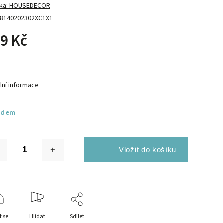
ka:
HOUSEDECOR
8140202302XC1X1
9 Kč
lní informace
adem
t se
Hlídat
Sdílet