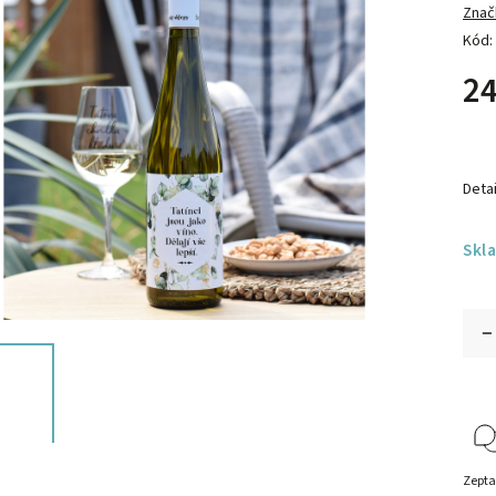
Znač
Kód:
24
Detai
Skl
Zepta