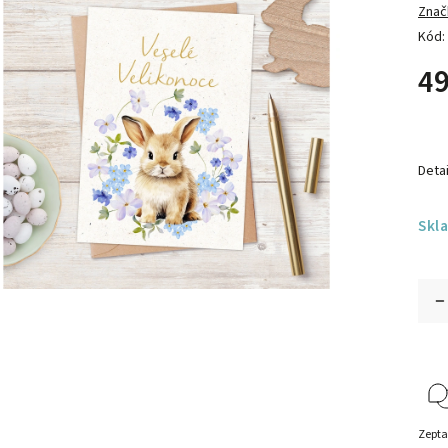
Znač
Kód:
49
Detai
Skl
Zepta