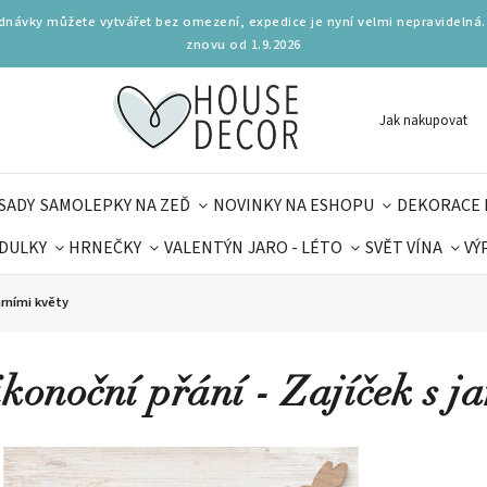
ednávky můžete vytvářet bez omezení, expedice je nyní velmi nepravidelná.
znovu od 1.9.2026
Jak nakupovat
SADY
SAMOLEPKY NA ZEĎ
NOVINKY NA ESHOPU
DEKORACE 
DULKY
HRNEČKY
VALENTÝN
JARO - LÉTO
SVĚT VÍNA
VÝ
PLŇKY
PARFUMERIE
BYDLENÍ
DELIKATESY
KOUZE
arními květy
MAMINEK
TIPY NA LÉTO
ikonoční přání - Zajíček s j