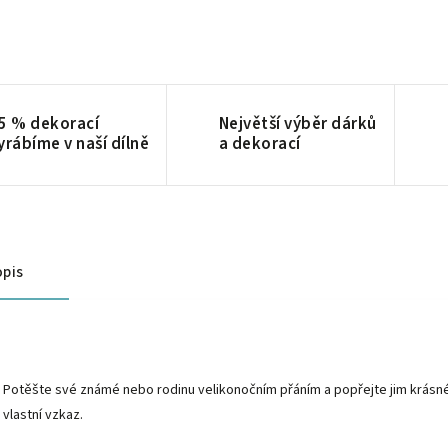
5 % dekorací
Největší výběr dárků
yrábíme v naší dílně
a dekorací
pis
Potěšte své známé nebo rodinu velikonočním přáním a popřejte jim krásné s
vlastní vzkaz.