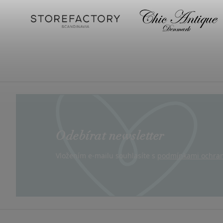
Odebírat newsletter
Vložením e-mailu souhlasíte s
podmínkami ochran