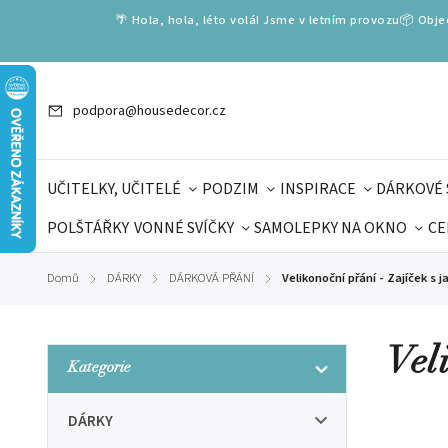
🌴 Hola, hola, léto volá! Jsme v letním provozu📦 Obj
podpora@housedecor.cz
UČITELKY, UČITELÉ
PODZIM
INSPIRACE
DÁRKOVÉ 
POLŠTÁŘKY
VONNÉ SVÍČKY
SAMOLEPKY NA OKNO
CE
DÁRKOVÉ VOUCHERY
ŠKOLA VOLÁ
PRO DĚTI
DO
Domů
DÁRKY
DÁRKOVÁ PŘÁNÍ
Velikonoční přání - Zajíček s j
/
/
/
DÁRKY KE DNI OTCŮ
DEN 
Vel
Kategorie
DÁRKY