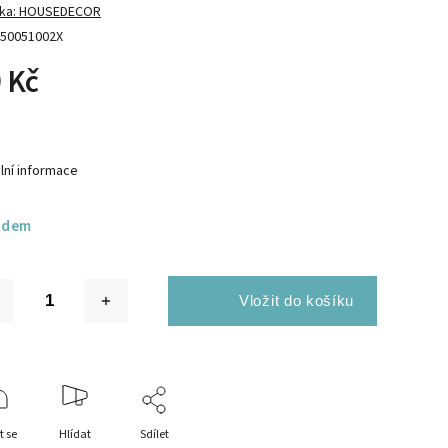
ka:
HOUSEDECOR
50051002X
 Kč
lní informace
adem
t se
Hlídat
Sdílet