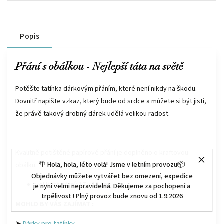
Popis
Přání s obálkou - Nejlepší táta na světě
Potěšte tatínka dárkovým přáním, které není nikdy na škodu.
Dovnitř napište vzkaz, který bude od srdce a můžete si být jisti,
že právě takový drobný dárek udělá velikou radost.
Kvalitně potištěné papírové přání je doplněno o kraftovou
🌴 Hola, hola, léto volá! Jsme v letním provozu📦
obálku.
Objednávky můžete vytvářet bez omezení, expedice
velikost přání: 17 x 12 cm
je nyní velmi nepravidelná. Děkujeme za pochopení a
trpělivost ! Plný provoz bude znovu od 1.9.2026
MOHLO BY VÁS ZAJÍMAT :
➤
Dárky pro tatínky