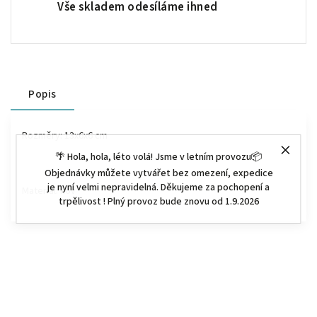
Vše skladem odesíláme ihned
Popis
Rozměry: 13x6x6 cm
🌴 Hola, hola, léto volá! Jsme v letním provozu📦
Objednávky můžete vytvářet bez omezení, expedice
je nyní velmi nepravidelná. Děkujeme za pochopení a
Materiál: kov
trpělivost ! Plný provoz bude znovu od 1.9.2026