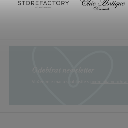
Odebírat newsletter
Vložením e-mailu souhlasíte s
podmínkami ochran