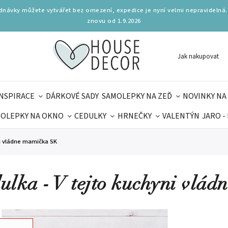
ednávky můžete vytvářet bez omezení, expedice je nyní velmi nepravidelná.
znovu od 1.9.2026
Jak nakupovat
INSPIRACE
DÁRKOVÉ SADY
SAMOLEPKY NA ZEĎ
NOVINKY NA
OLEPKY NA OKNO
CEDULKY
HRNEČKY
VALENTÝN
JARO -
OLÁ
PRO DĚTI
DOPLŇKY
PARFUMERIE
BYDLENÍ
ni vládne mamička SK
MAMINEK
TIPY NA LÉTO
ulka - V tejto kuchyni vlá