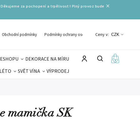
 Děkujeme za pochopení a trpělivost ! Plný provoz bude
Ceny v:
Obchodní podmínky
Podmínky ochrany osobních údajů
CZK
 ESHOPU
DEKORACE NA MÍRU
 LÉTO
SVĚT VÍNA
VÝPRODEJ
DELIKATESY
VELIKONOCE
MIKULÁŠ
dne mamička SK