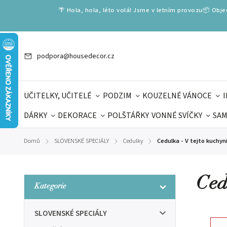
🌴 Hola, hola, léto volá! Jsme v letním provozu📦 Obj
podpora@housedecor.cz
UČITELKY, UČITELÉ
PODZIM
KOUZELNÉ VÁNOCE
DÁRKY
DEKORACE
POLŠTÁŘKY
VONNÉ SVÍČKY
SAM
SLOVENSKÉ SPECIÁLY
DÁRKOVÉ VOUCHERY
ŠKOLA V
Domů
SLOVENSKÉ SPECIÁLY
Cedulky
Cedulka - V tejto kuchy
/
/
/
DÁRKY KE DNI OTCŮ
DEN 
Ced
Kategorie
SLOVENSKÉ SPECIÁLY