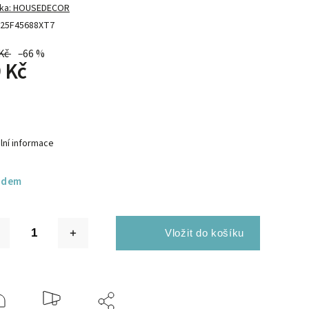
ka:
HOUSEDECOR
25F45688XT7
Kč
–66 %
 Kč
lní informace
adem