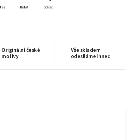
t se
Hlídat
Sdílet
Originální české
Vše skladem
motivy
odesíláme ihned