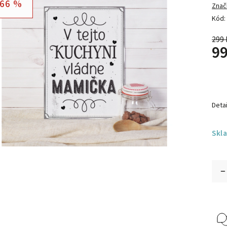
66 %
Znač
Kód:
299 
99
Detai
Skl