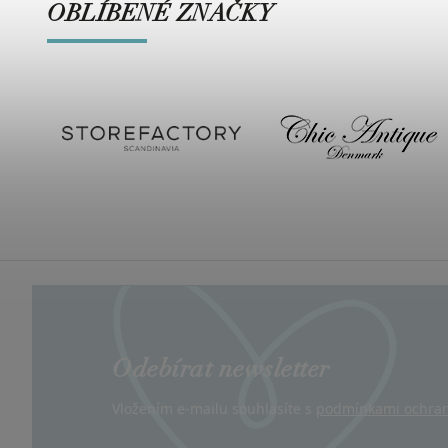
OBLÍBENÉ ZNAČKY
Odebírat newsletter
Vložením e-mailu souhlasíte s
podmínkami ochran