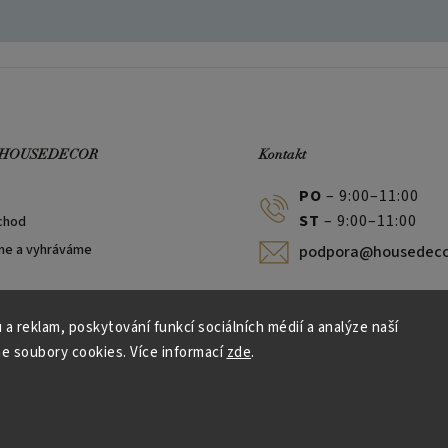
 HOUSEDECOR
Kontakt
PO
– 9:00–11:00
ST
– 9:00–11:00
chod
me a vyhráváme
podpora@housedeco
 a reklam, poskytování funkcí sociálních médií a analýze naší
e soubory cookies. Více informací
zde
.
Vytvořil Shoptet