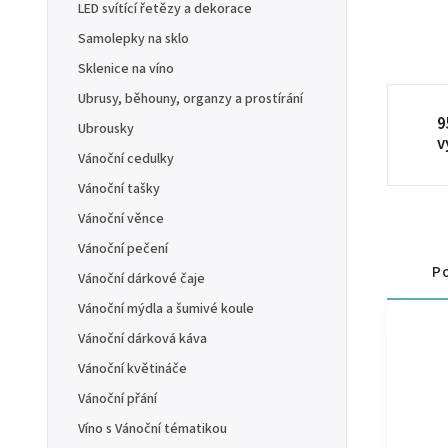
LED svítící řetězy a dekorace
Samolepky na sklo
Sklenice na víno
Ubrusy, běhouny, organzy a prostírání
9
Ubrousky
v
Vánoční cedulky
Vánoční tašky
Vánoční věnce
Vánoční pečení
Po
Vánoční dárkové čaje
Vánoční mýdla a šumivé koule
Vánoční dárková káva
Vánoční květináče
Vánoční přání
Víno s Vánoční tématikou