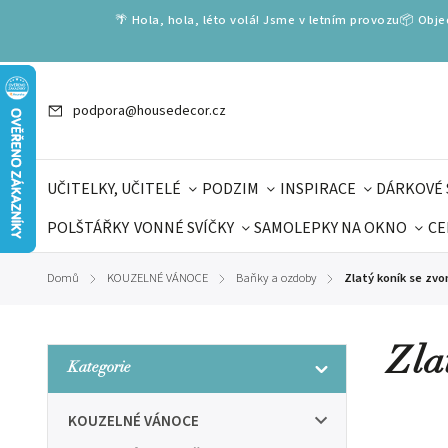
🌴 Hola, hola, léto volá! Jsme v letním provozu📦 Obj
podpora@housedecor.cz
UČITELKY, UČITELÉ
PODZIM
INSPIRACE
DÁRKOVÉ 
POLŠTÁŘKY
VONNÉ SVÍČKY
SAMOLEPKY NA OKNO
CE
DÁRKOVÉ VOUCHERY
ŠKOLA VOLÁ
PRO DĚTI
DO
Domů
KOUZELNÉ VÁNOCE
Baňky a ozdoby
Zlatý koník se z
/
/
/
DÁRKY KE DNI OTCŮ
DEN 
Zla
Kategorie
KOUZELNÉ VÁNOCE