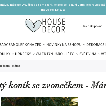
ednávky můžete vytvářet bez omezení, expedice je nyní velmi nepravidelná.
znovu od 1.9.2026
Jak nakupovat
SADY
SAMOLEPKY NA ZEĎ
NOVINKY NA ESHOPU
DEKORACE 
DULKY
HRNEČKY
VALENTÝN
JARO - LÉTO
SVĚT VÍNA
VÝ
PLŇKY
PARFUMERIE
BYDLENÍ
DELIKATESY
KOUZE
vonečkem - Máma
MAMINEK
TIPY NA LÉTO
tý koník se zvonečkem - M