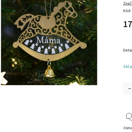
Znač
Kód:
17
Detai
Skl
Zepta