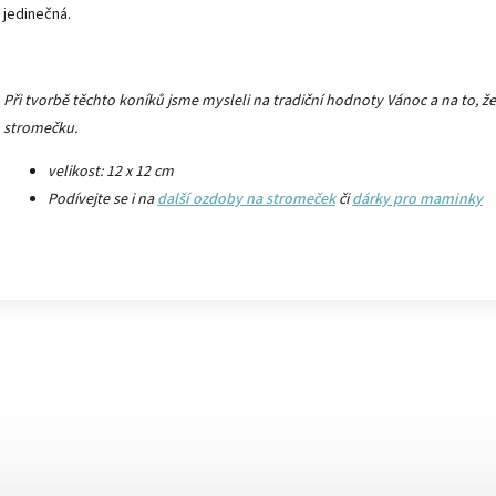
jedinečná.
Při tvorbě těchto koníků jsme mysleli na tradiční hodnoty Vánoc a na to, že
stromečku.
velikost: 12 x 12 cm
Podívejte se i na
další ozdoby na stromeček
či
dárky pro maminky