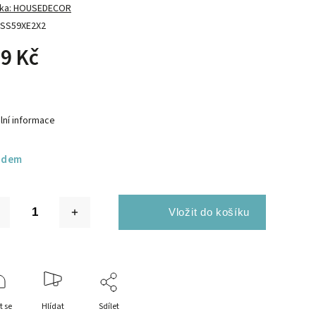
ka:
HOUSEDECOR
SS59XE2X2
9 Kč
lní informace
adem
t se
Hlídat
Sdílet