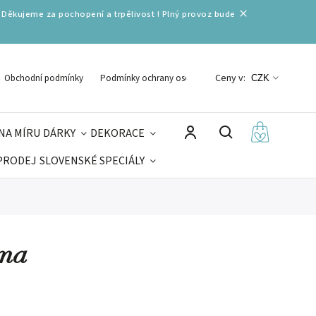
 Děkujeme za pochopení a trpělivost ! Plný provoz bude
Ceny v:
Obchodní podmínky
Podmínky ochrany osobních údajů
CZK
NA MÍRU
DÁRKY
DEKORACE
PRODEJ
SLOVENSKÉ SPECIÁLY
LNÉ VÁNOCE
VELIKONOCE
MIKULÁŠ
áma