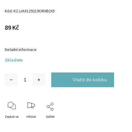
Kód:
KZJJAX129219ORXB2X5
89 Kč
Detailní informace
Skladem
Zeptat se
Hlídat
Sdílet