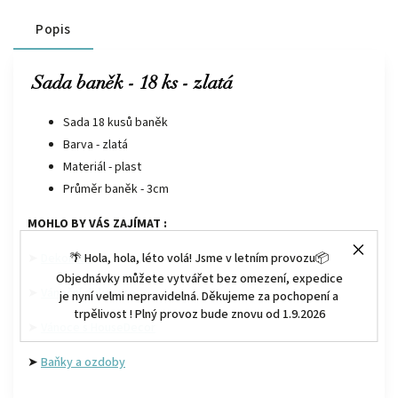
Popis
Sada baněk - 18 ks - zlatá
Sada 18 kusů baněk
Barva - zlatá
Materiál - plast
Průměr baněk - 3cm
MOHLO BY VÁS ZAJÍMAT :
🌴 Hola, hola, léto volá! Jsme v letním provozu📦
➤
Dekorace
Objednávky můžete vytvářet bez omezení, expedice
➤
Vánoční dekorace
je nyní velmi nepravidelná. Děkujeme za pochopení a
trpělivost ! Plný provoz bude znovu od 1.9.2026
➤
Vánoce s HouseDecor
➤
Baňky a ozdoby