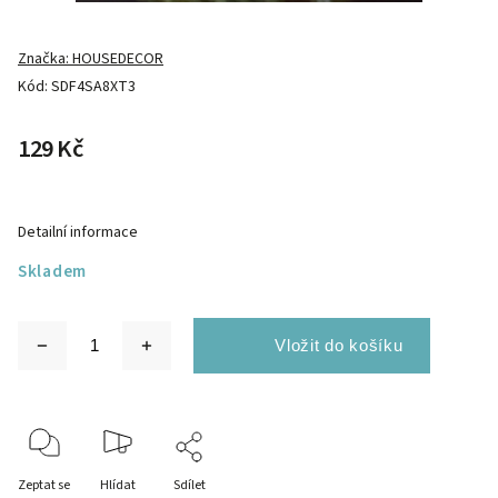
Značka:
HOUSEDECOR
Kód:
SDF4SA8XT3
129 Kč
Detailní informace
Skladem
Zeptat se
Hlídat
Sdílet