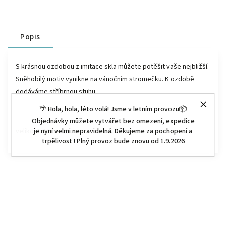
Popis
S krásnou ozdobou z imitace skla můžete potěšit vaše nejbližší.
Sněhobílý motiv vynikne na vánočním stromečku. K ozdobě
dodáváme stříbrnou stuhu.
🌴 Hola, hola, léto volá! Jsme v letním provozu📦
Objednávky můžete vytvářet bez omezení, expedice
je nyní velmi nepravidelná. Děkujeme za pochopení a
velikost: 12,5 x 10 cm
trpělivost ! Plný provoz bude znovu od 1.9.2026