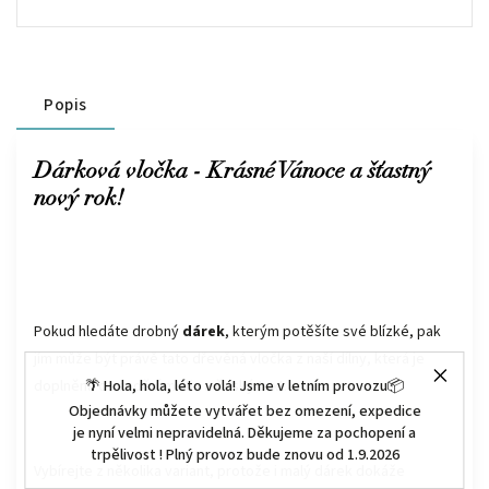
Popis
Dárková vločka - Krásné Vánoce a šťastný
nový rok!
Pokud hledáte drobný
dárek
, kterým potěšíte své blízké, pak
jím může být právě tato dřevěná vločka z naší dílny, která je
doplněná o vánoční motiv a český text.
🌴 Hola, hola, léto volá! Jsme v letním provozu📦
Objednávky můžete vytvářet bez omezení, expedice
je nyní velmi nepravidelná. Děkujeme za pochopení a
trpělivost ! Plný provoz bude znovu od 1.9.2026
Vybírejte z několika variant, protože i malý dárek dokáže