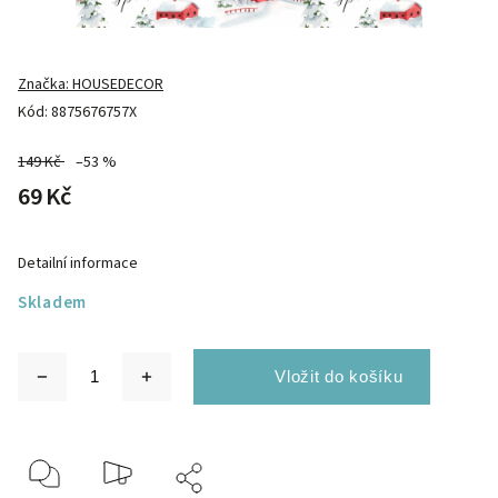
Značka:
HOUSEDECOR
Kód:
8875676757X
149 Kč
–53 %
69 Kč
Detailní informace
Skladem