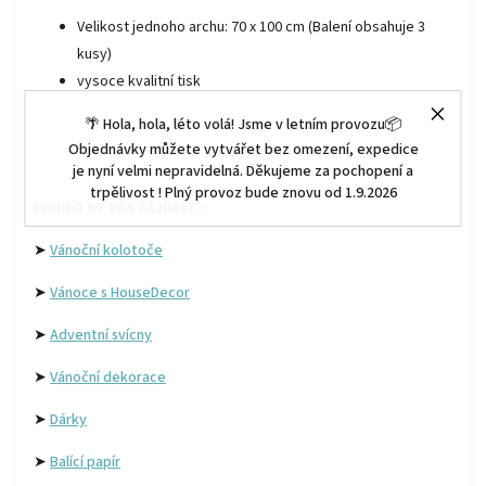
Velikost jednoho archu: 70 x 100 cm (Balení obsahuje 3
kusy)
vysoce kvalitní tisk
🌴 Hola, hola, léto volá! Jsme v letním provozu📦
Objednávky můžete vytvářet bez omezení, expedice
je nyní velmi nepravidelná. Děkujeme za pochopení a
trpělivost ! Plný provoz bude znovu od 1.9.2026
MOHLO BY VÁS ZAJÍMAT :
➤
Vánoční kolotoče
➤
Vánoce s HouseDecor
➤
Adventní svícny
➤
Vánoční dekorace
➤
Dárky
➤
Balící papír