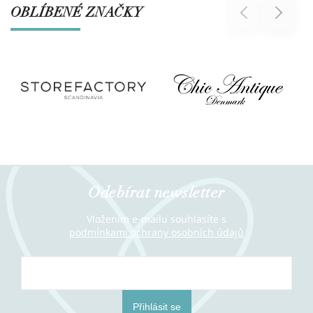
OBLÍBENÉ ZNAČKY
Previous
Next
Odebírat newsletter
Vložením e-mailu souhlasíte s
podmínkami ochrany osobních údajů
Přihlásit se