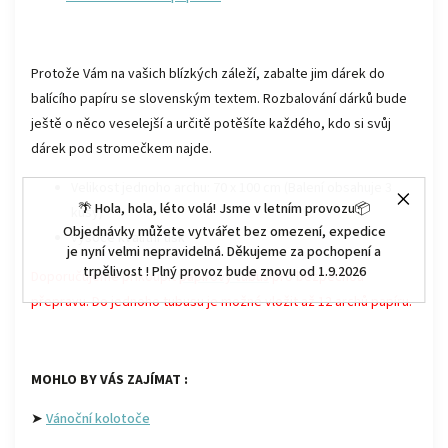
Protože Vám na vašich blízkých záleží, zabalte jim dárek do
balícího papíru se slovenským textem. Rozbalování dárků bude
ještě o něco veselejší a určitě potěšíte každého, kdo si svůj
dárek pod stromečkem najde.
Velikost jednoho archu: 70 x 100 cm (Balení obsahuje 3
🌴 Hola, hola, léto volá! Jsme v letním provozu📦
kusy)
Objednávky můžete vytvářet bez omezení, expedice
vysoce kvalitní tisk
je nyní velmi nepravidelná. Děkujeme za pochopení a
trpělivost ! Plný provoz bude znovu od 1.9.2026
Doporučujeme přikoupit
papírový tubus
pro bezpečnou
přepravu.
Do jednoho tubusu je možné vložit až 12 archů papíru.
MOHLO BY VÁS ZAJÍMAT :
➤
Vánoční kolotoče