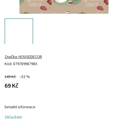
Značka:
HOUSEDECOR
Kód:
87978998798X
149 Kč
–53 %
69 Kč
Detailní informace
Skladem