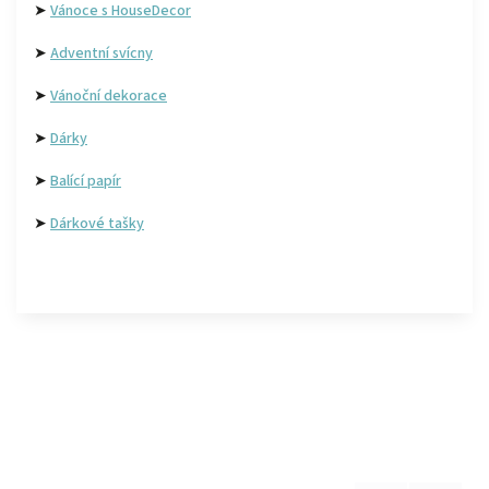
➤
Vánoce s HouseDecor
➤
Adventní svícny
➤
Vánoční dekorace
➤
Dárky
➤
Balící papír
➤
Dárkové tašky