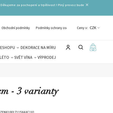
 Děkujeme za pochopení a trpělivost ! Plný provoz bude
Ceny v:
Obchodní podmínky
Podmínky ochrany osobních údajů
CZK
 ESHOPU
DEKORACE NA MÍRU
 LÉTO
SVĚT VÍNA
VÝPRODEJ
DELIKATESY
VELIKONOCE
MIKULÁŠ
 - 3 varianty
ZENX10017115XAXC1X1