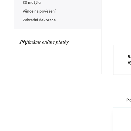
3D motýlci
Věnce na pověšení
Zahradní dekorace
Přijímáme online platby
9
v
Po