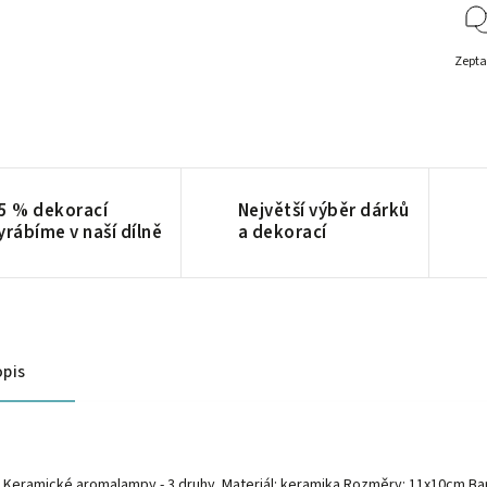
Zepta
5 % dekorací
Největší výběr dárků
yrábíme v naší dílně
a dekorací
pis
Keramické aromalampy - 3 druhy Materiál: keramika Rozměry: 11x10cm Bar