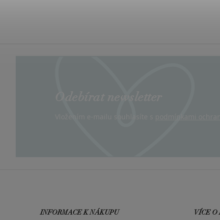
Odebírat newsletter
Vložením e-mailu souhlasíte s
podmínkami ochran
INFORMACE K NÁKUPU
VÍCE O