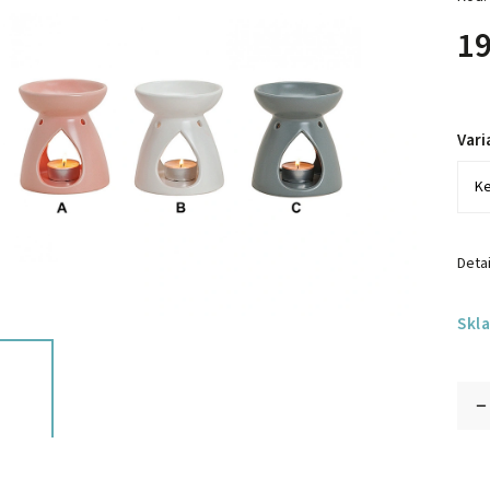
19
Vari
Detai
Skl