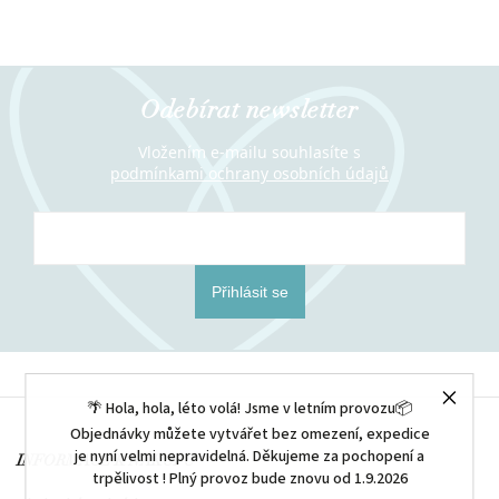
Odebírat newsletter
Vložením e-mailu souhlasíte s
podmínkami ochrany osobních údajů
Přihlásit se
🌴 Hola, hola, léto volá! Jsme v letním provozu📦
Objednávky můžete vytvářet bez omezení, expedice
je nyní velmi nepravidelná. Děkujeme za pochopení a
INFORMACE K NÁKUPU
trpělivost ! Plný provoz bude znovu od 1.9.2026